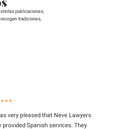
os
tintas publicaciones,
 recogen tradiciones,
★
★
★
★
was very pleased that Neve Lawyers
w provided Spanish services. They