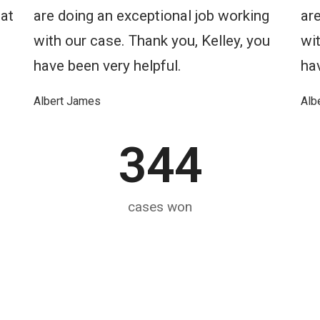
hat
are doing an exceptional job working
ar
with our case. Thank you, Kelley, you
wit
have been very helpful.
hav
Albert James
Alb
344
cases won