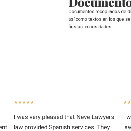
Document
Documentos recopilados de dis
así como textos en los que se
fiestas, curiosidades.
★
★
★
★
★
★
I was very pleased that Neve Lawyers
I 
ent
law provided Spanish services. They
la