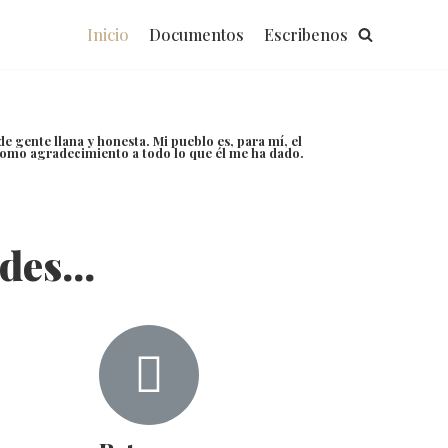
Inicio
Documentos
Escribenos
 gente llana y honesta. Mi pueblo es, para mí, el
como agradecimiento a todo lo que él me ha dado.
des...