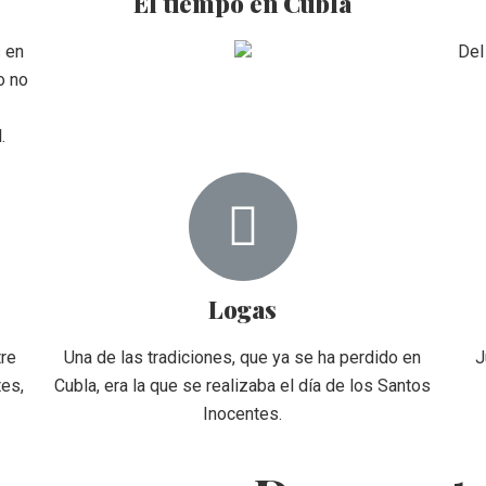
El tiempo en Cubla
s en
Del
o no
n
.
Logas
tre
Una de las tradiciones, que ya se ha perdido en
J
tes,
Cubla, era la que se realizaba el día de los Santos
Inocentes.